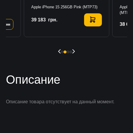
nk
Apple iPhone 15 256GB Pink (MTP73)
Apple 
(MTMG
39 183
Купить
грн.
38 64
личии
Описание
Описание товара отсутствует на данный момент.