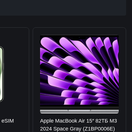
B eSIM
Apple MacBook Air 15″ 82ТБ M3
2024 Space Gray (Z1BP0006E)