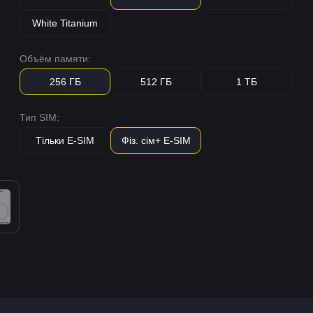
White Titanium
Объём памяти:
256 ГБ
512 ГБ
1 ТБ
Тип SIM:
Тільки E-SIM
Фіз. сім+ E-SIM