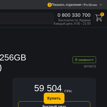
3
Показать отделения
Російська
0 800 330 700
0
Бесплатно по Украине
Каждый день 9:00 - 21:00
x 256GB
В наявності
)
MYWY3
59 504
ГРН.
Купить
Быстрый заказ