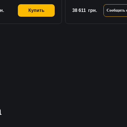
н.
Купить
38 611
грн.
Сообщить 
а