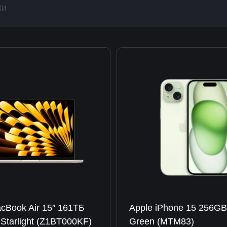
ки
cBook Air 15″ 161TБ
Apple iPhone 15 256G
Starlight (Z1BT000KF)
Green (MTM83)