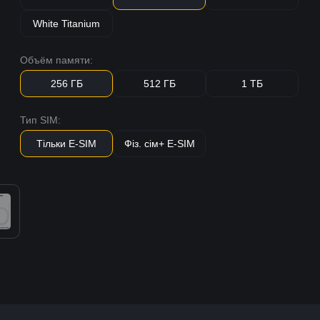
White Titanium
Объём памяти:
256 ГБ
512 ГБ
1 ТБ
Тип SIM:
Тільки E-SIM
Фіз. сім+ E-SIM