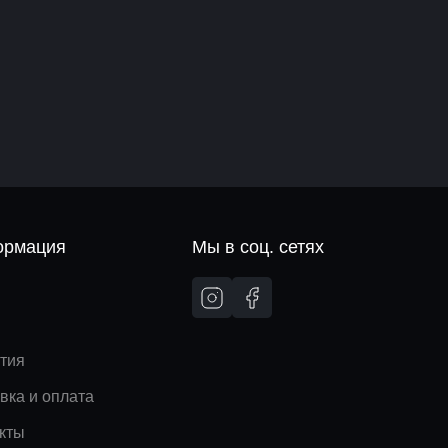
рмация
Мы в соц. сетях
и
тия
вка и оплата
кты