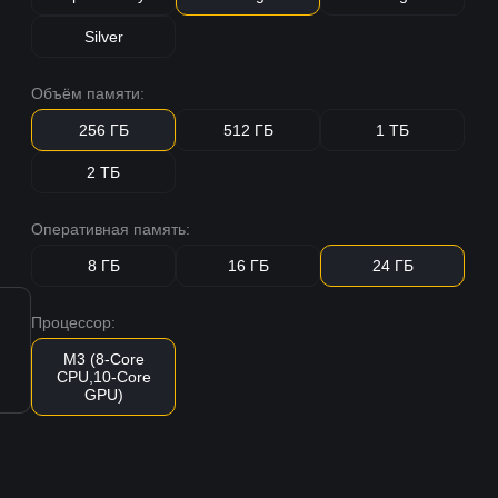
Silver
Объём памяти:
256 ГБ
512 ГБ
1 ТБ
2 ТБ
Оперативная память:
8 ГБ
16 ГБ
24 ГБ
Процессор:
M3 (8-Core
CPU,10-Core
GPU)