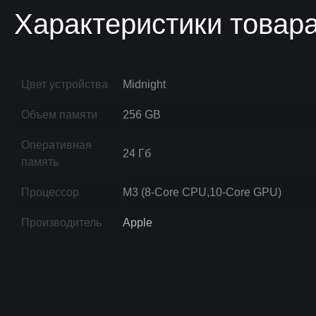
Характеристики товар
Цвет устройства
Midnight
Объем памяти
256 GB
Оперативная
24 Гб
память
Процессор
M3 (8-Core CPU,10-Core GPU)
Производитель
Apple