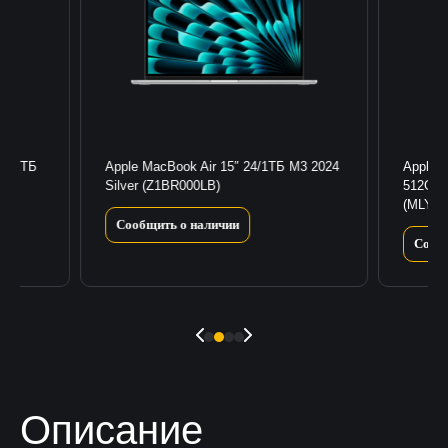
18/1ТБ
Apple MacBook Air 15″ 24/1ТБ M3 2024
Apple 
Silver (Z1BR000LB)
512GB/
(MLY23
Сообщить о наличии
Сооб
Описание