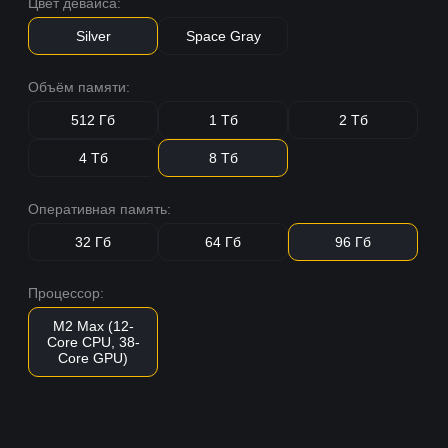
Цвет девайса:
Silver
Space Gray
Объём памяти:
512 Гб
1 Тб
2 Тб
4 Тб
8 Тб
Оперативная память:
32 Гб
64 Гб
96 Гб
Процессор:
M2 Max (12-
Core CPU, 38-
Core GPU)