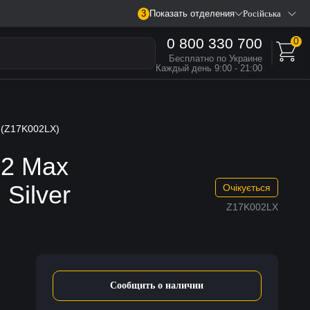
3
Показать отделения
Російська
0 800 330 700
0
Бесплатно по Украине
Каждый день 9:00 - 21:00
 (Z17K002LX)
M2 Max
Silver
Очікується
Z17K002LX
Сообщить о наличии