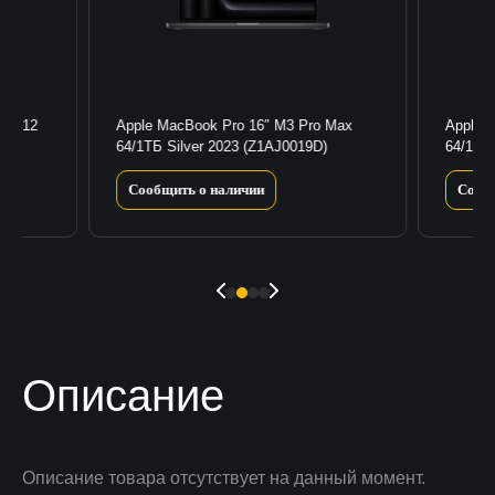
18/512
Apple MacBook Pro 16″ M3 Pro Max
Apple 
64/1ТБ Silver 2023 (Z1AJ0019D)
64/1ТБ
Сообщить о наличии
Сооб
Описание
Описание товара отсутствует на данный момент.