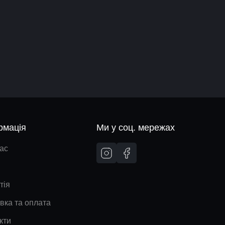
рмація
Ми у соц. мережах
ас
тія
вка та оплата
кти