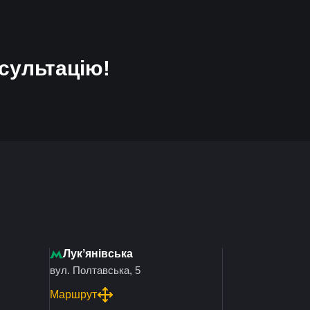
сультацію!
Лукʼянівська
вул. Полтавська, 5
Маршрут