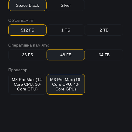
Space Black
Silver
Об'єм пам'яті:
512 ГБ
1 ТБ
2 ТБ
Оперативна пам'ять:
36 ГБ
48 ГБ
64 ГБ
Процесор:
M3 Pro Max (14-
M3 Pro Max (16-
Core CPU, 30-
Core CPU, 40-
Core GPU)
Core GPU)