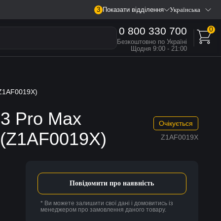
3
Показати відділення
Українська
0 800 330 700
0
Безкоштовно по Україні
Щодня 9:00 - 21:00
(Z1AF0019X)
M3 Pro Max
Очікується
 (Z1AF0019X)
Z1AF0019X
Повідомити про наявність
* Ви можете залишити свої дані і домовитись із
менеджером про замовлення даного товару.