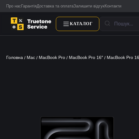
Про нас
Гарантія
Доставка та оплата
Залишити відгук
Контакти
КАТАЛОГ
Головна
Mac
MacBook Pro
MacBook Pro 16″
MacBook Pro 1
/
/
/
/