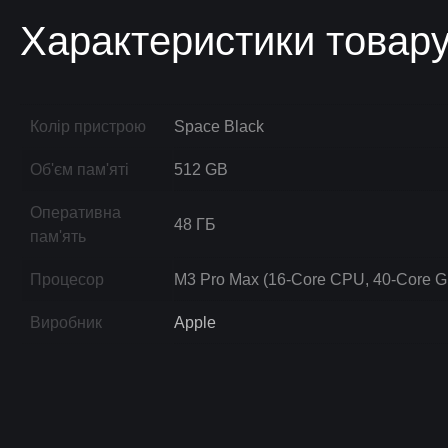
Характеристики товар
Колір пристрою
Space Black
Об'єм пам'яті
512 GB
Оперативна
48 ГБ
пам'ять
Процесор
M3 Pro Max (16-Core CPU, 40-Core 
Виробник
Apple