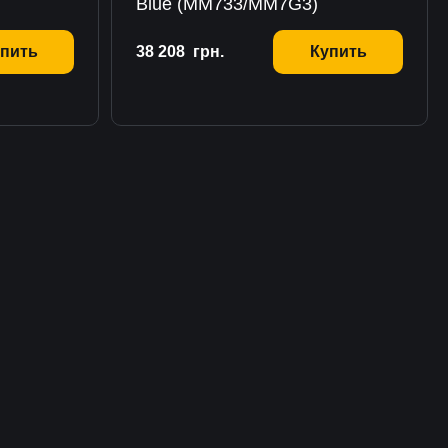
Blue (MM733/MM7G3)
пить
38 208
грн.
Купить