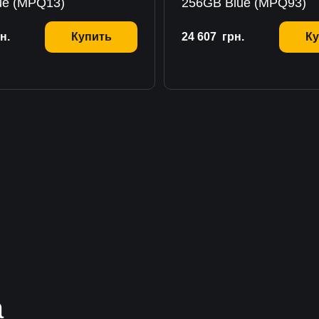
ue (MPQ13)
256GB Blue (MPQ93)
н.
Купить
24 607
грн.
Ку
а