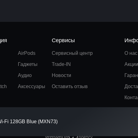
ция
Сервисы
Инфо
AirPods
Сервисный центр
О нас
Гаджеты
Trade-IN
Акци
Аудио
Новости
Гаран
tch
Аксессуары
Оставить отзыв
Доста
Конта
Wi-Fi 128GB Blue (MXN73)
developed by