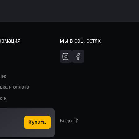
рмация
Мы в соц. сетях
и
тия
вка и оплата
кты
Вверх
Купить