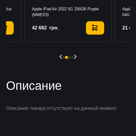
GB Blue
Apple iPad Air 2022 5G 256GB Purple
Apple i
(MMED3)
64GB S
42 682
Купить
грн.
21 47
К
Описание
Описание товара отсутствует на данный момент.