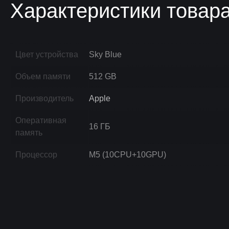
Характеристики товар
Цвет устройства
Sky Blue
Объем памяти
512 GB
Производитель
Apple
Оперативная
16 ГБ
память
Процессор
M5 (10CPU+10GPU)