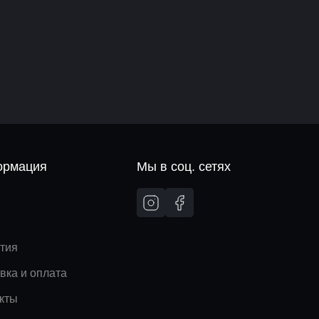
рмация
Мы в соц. сетях
и
тия
вка и оплата
кты