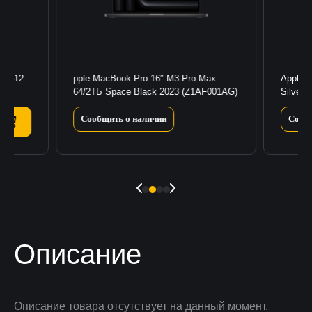
36/512
pple MacBook Pro 16″ M3 Pro Max
Apple 
64/2ТБ Space Black 2023 (Z1AF001AG)
Silver 
Сообщить о наличии
Сооб
Описание
Описание товара отсутствует на данный момент.