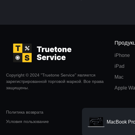
Продук
iPhone
iPad
Copyright © 2024 "Truetone Service" является
Mac
зарегистрированной торговой маркой. Все права
защищены.
Apple Wa
Политика возврата
Условия пользование
MacBook Pro 