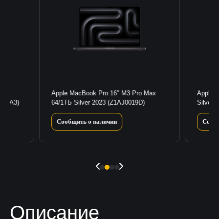
 Max
Apple MacBook Pro 16″ M3 Pro Max
Apple 
001A3)
64/1ТБ Silver 2023 (Z1AJ0019D)
Silver
Сообщить о наличии
Сооб
Описание