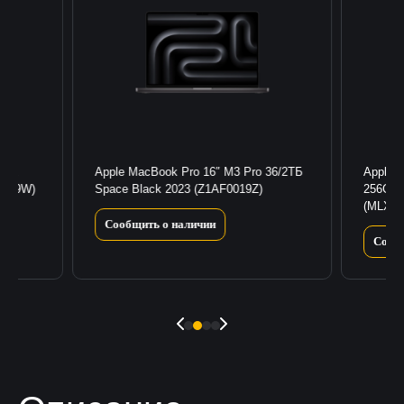
 Max
Apple MacBook Pro 16″ M3 Pro 36/2ТБ
Apple 
0019W)
Space Black 2023 (Z1AF0019Z)
256GB/
(MLXW
Сообщить о наличии
Сооб