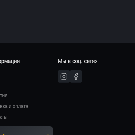
рмация
Мы в соц. сетях
и
тия
вка и оплата
кты