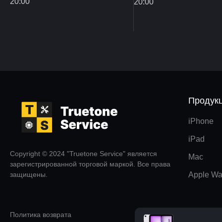
20:00
20:00
Продук
iPhone
iPad
Copyright © 2024 "Truetone Service" является
Mac
зарегистрированной торговой маркой. Все права
защищены.
Apple Wa
Политика возврата