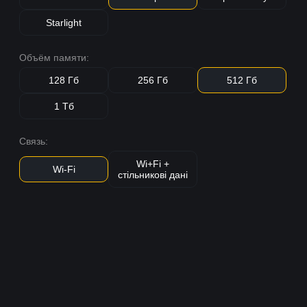
Starlight
Объём памяти:
128 Гб
256 Гб
512 Гб
1 Тб
Связь:
Wi+Fi +
Wi-Fi
стільникові дані