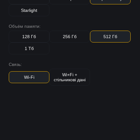
Starlight
Объём памяти:
128 Гб
256 Гб
512 Гб
1 Тб
Связь:
Wi+Fi +
Wi-Fi
стільникові дані