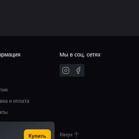
рмация
Мы в соц. сетях
и
тия
вка и оплата
кты
Вверх
Купить