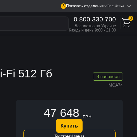
3
Показать отделения
Російська
0 800 330 700
0
Бесплатно по Украине
Каждый день 9:00 - 21:00
i-Fi 512 Гб
В наявності
MCA74
47 648
ГРН.
Купить
Быстрый заказ