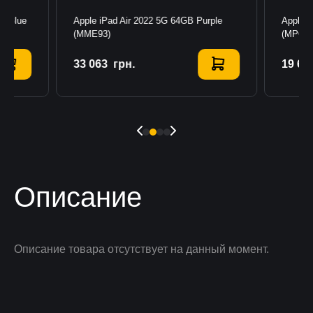
GB Blue
Apple iPad Air 2022 5G 64GB Purple
Apple i
(MME93)
(MPQ13
33 063
Купить
грн.
19 68
К
Описание
Описание товара отсутствует на данный момент.