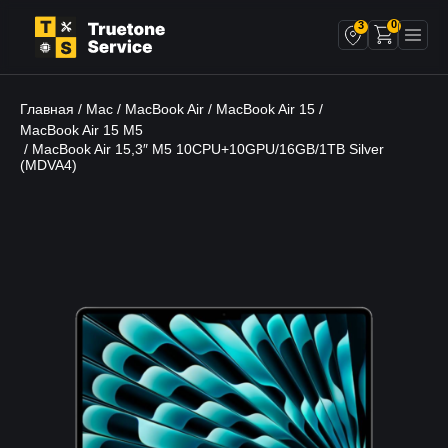
0
3
Главная
Mac
MacBook Air
MacBook Air 15
/
/
/
/
MacBook Air 15 M5
/ MacBook Air 15,3″ M5 10CPU+10GPU/16GB/1TB Silver
(MDVA4)