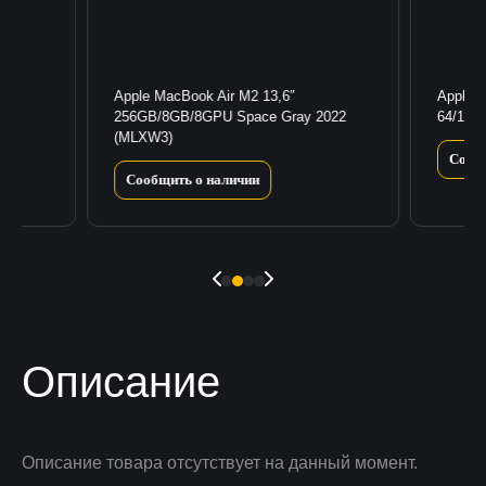
 Max
Apple MacBook Air M2 13,6″
Apple 
256GB/8GB/8GPU Space Gray 2022
64/1ТБ 
(MLXW3)
Сооб
Сообщить о наличии
Описание
Описание товара отсутствует на данный момент.