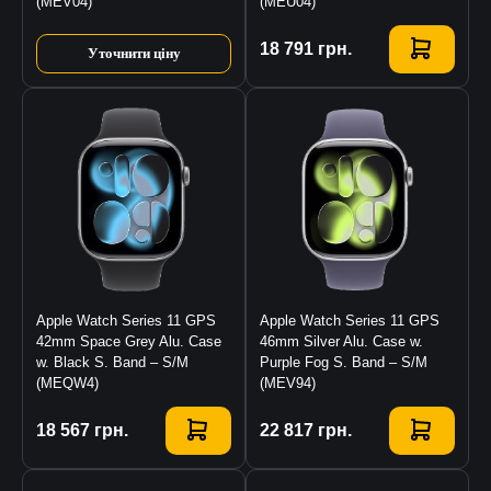
(MEV04)
(MEU04)
Купити
18 791
грн.
Уточнити ціну
Apple Watch Series 11 GPS
Apple Watch Series 11 GPS
42mm Space Grey Alu. Case
46mm Silver Alu. Case w.
w. Black S. Band – S/M
Purple Fog S. Band – S/M
(MEQW4)
(MEV94)
Купити
18 567
грн.
Купити
22 817
грн.