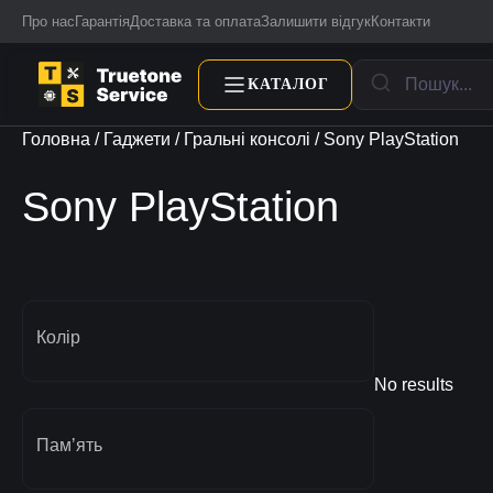
Про нас
Гарантія
Доставка та оплата
Залишити відгук
Контакти
КАТАЛОГ
Головна
/
Гаджети
/
Гральні консолі
/ Sony PlayStation
Sony PlayStation
Колір
No results
Памʼять