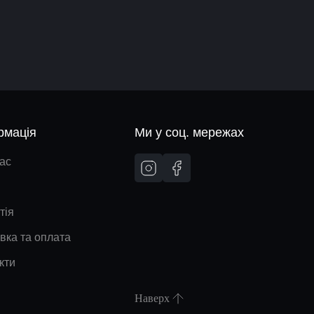
рмація
Ми у соц. мережах
ас
тія
вка та оплата
кти
Наверх