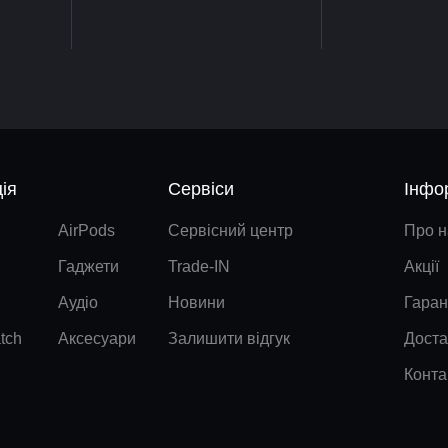
ія
Сервіси
Інфо
AirPods
Сервісний центр
Про н
Гаджети
Trade-IN
Акції
Аудіо
Новини
Гаран
tch
Аксесуари
Залишити відгук
Доста
Конта