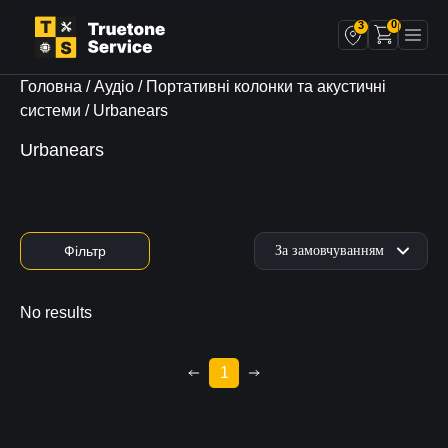
0
3
Головна
/
Аудіо
/
Портативні колонки та акустичні
системи
/ Urbanears
Urbanears
Фільтр
No results
1