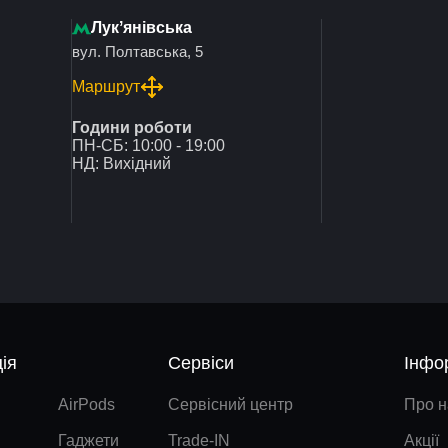
Лукʼянівська
вул. Полтавська, 5
Маршрут
Години роботи
ПН-СБ: 10:00 - 19:00
НД: Вихідний
ія
Сервіси
Інфо
AirPods
Сервісний центр
Про н
Гаджети
Trade-IN
Акції