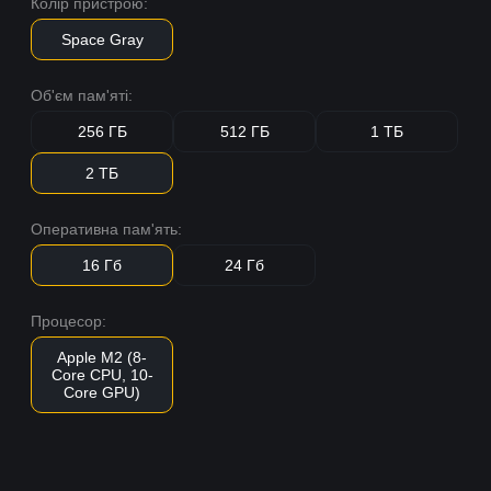
Колір пристрою:
Space Gray
Об'єм пам'яті:
256 ГБ
512 ГБ
1 ТБ
2 ТБ
Оперативна пам'ять:
16 Гб
24 Гб
Процесор:
Apple M2 (8-
Core CPU, 10-
Core GPU)