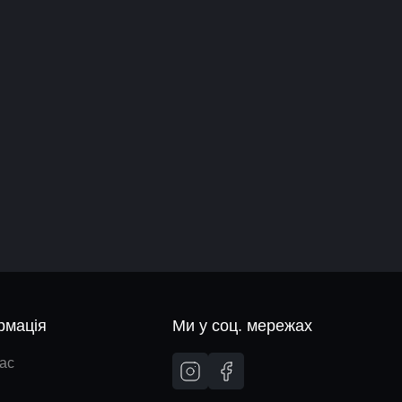
рмація
Ми у соц. мережах
ас