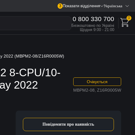
3
Показати відділення
Українська
0 800 330 700
0
Безкоштовно по Україні
Щодня 9:00 - 21:00
ray 2022 (MBPM2-08/Z16R0005W)
M2 8-CPU/10-
ay 2022
Очікується
MBPM2-08, Z16R0005W
Повідомити про наявність