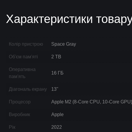
Характеристики товар
Колір пристрою
Space Gray
Об'єм пам'яті
2 TB
Оперативна
16 ГБ
пам'ять
Діагональ екрану
13"
Процесор
Apple M2 (8-Core CPU, 10-Core GPU
Виробник
Apple
Рік
2022