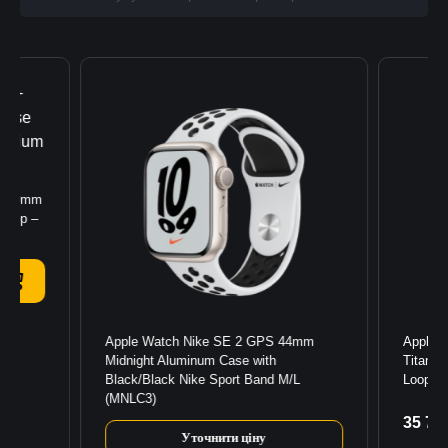
ar 49mm
 Loop –
Apple Watch Nike SE 2 GPS 44mm
Apple W
Midnight Aluminum Case with
Titaniu
Black/Black Nike Sport Band M/L
Loop –
(MNLC3)
35 74
К
Уточнити ціну