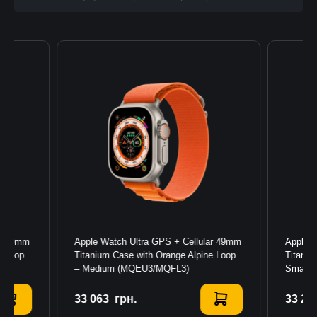
ar 49mm
Apple Watch Ultra GPS + Cellular 49mm
Apple W
e Loop
Titanium Case with Orange Alpine Loop
Titaniu
– Medium (MQEU3/MQFL3)
Small 
33 063
Купити
грн.
33 28
К