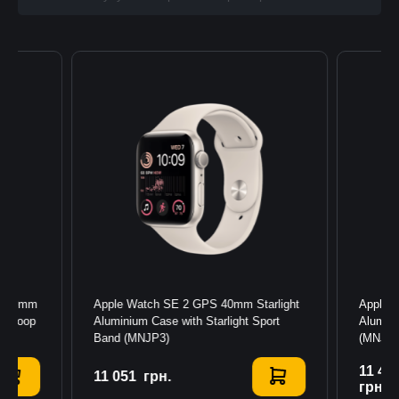
ar 49mm
Apple Watch SE 2 GPS 40mm Starlight
Apple 
ne Loop
Aluminium Case with Starlight Sport
Alumin
Band (MNJP3)
(MNJV
11 45
11 051
Купити
грн.
грн.