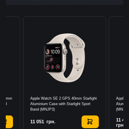
ar 49mm
Apple Watch SE 2 GPS 40mm Starlight
Apple 
Trail
Aluminium Case with Starlight Sport
Alumin
Band (MNJP3)
(MNJV
11 45
11 051
Купити
грн.
грн.