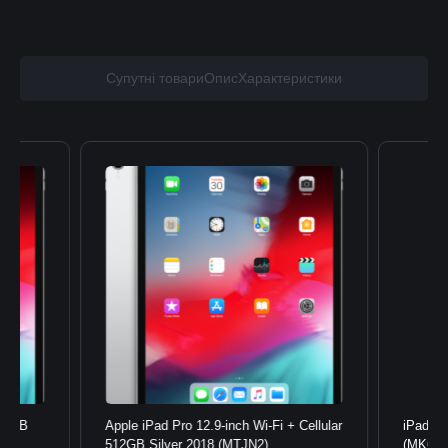
Супутні товари
Опис
Характеристики
512GB
Apple iPad Pro 12.9-inch Wi-Fi + Cellular
iPad 1
512GB Silver 2018 (MTJN2)
(MK663