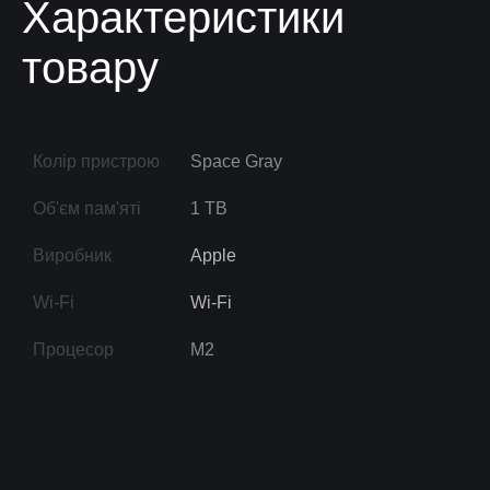
Характеристики
товару
Колір пристрою
Space Gray
Об'єм пам'яті
1 TB
Виробник
Apple
Wi-Fi
Wi-Fi
Процесор
M2