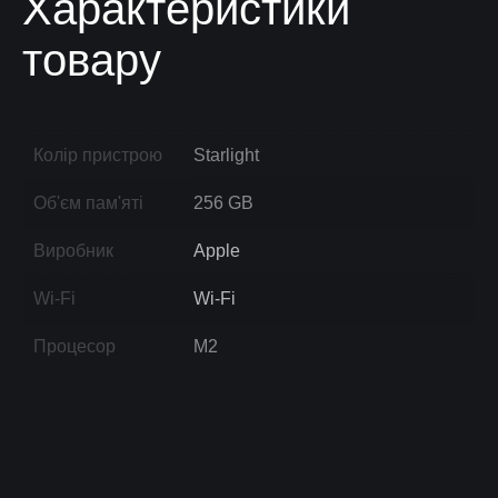
Характеристики
товару
Колір пристрою
Starlight
Об'єм пам'яті
256 GB
Виробник
Apple
Wi-Fi
Wi-Fi
Процесор
M2