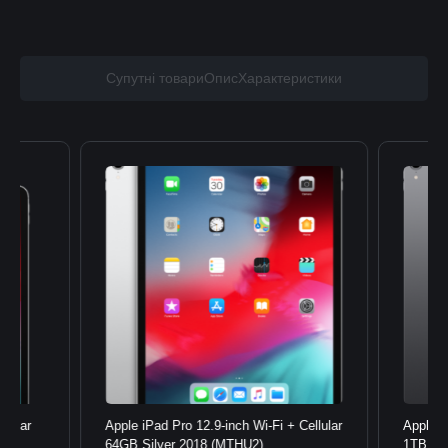
Супутні товари
Опис
Характеристики
llular
Apple iPad Pro 12.9-inch Wi-Fi + Cellular
Apple i
64GB Silver 2018 (MTHU2)
1TB Sp