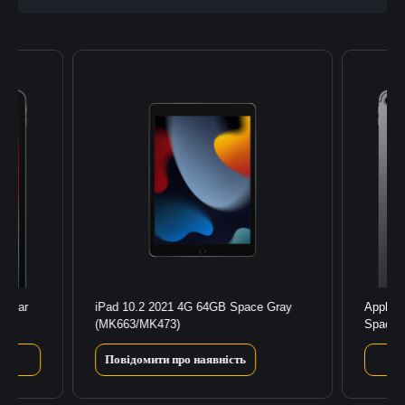
llular
iPad 10.2 2021 4G 64GB Space Gray
Apple i
(MK663/MK473)
Space 
Повідомити про наявність