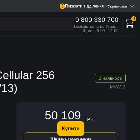
3
Показати відділення
Українська
0 800 330 700
0
Безкоштовно по Україні
Щодня 9:00 - 21:00
ellular 256
В наявності
13)
MVW13
50 109
ГРН.
Купити
Швидке замовлення