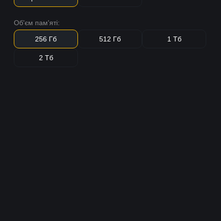
Об'єм пам'яті:
256 Гб
512 Гб
1 Тб
2 Тб