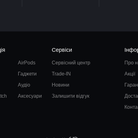
ія
Сервіси
Інфо
AirPods
Сервісний центр
Про н
Гаджети
Trade-IN
Акції
Аудіо
Новини
Гаран
tch
Аксесуари
Залишити відгук
Доста
Конта