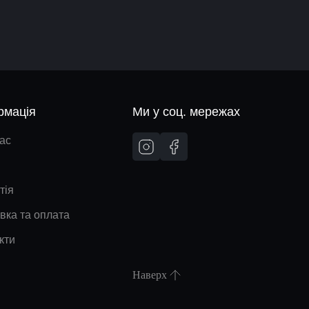
рмація
Ми у соц. мережах
ас
тія
вка та оплата
кти
Наверх