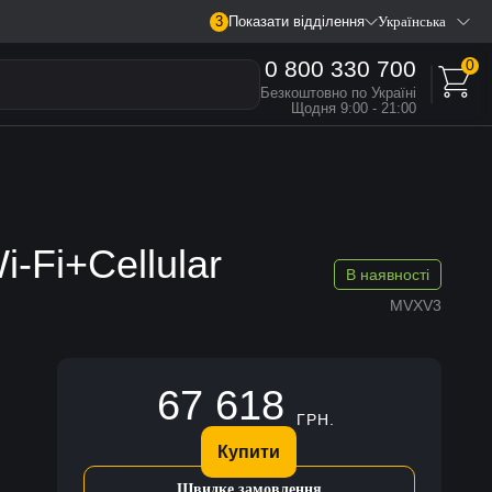
3
Показати відділення
Українська
0 800 330 700
0
Безкоштовно по Україні
Щодня 9:00 - 21:00
i-Fi+Cellular
В наявності
MVXV3
67 618
ГРН.
Купити
Швидке замовлення