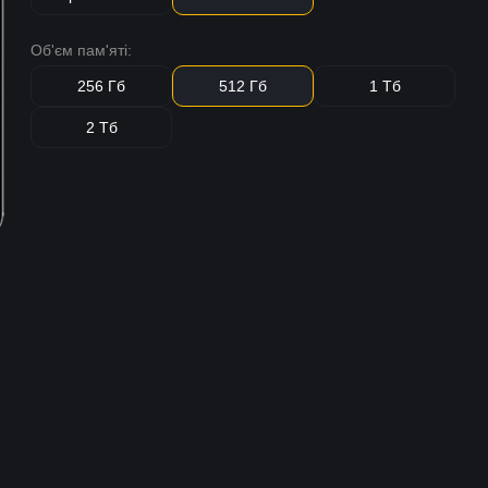
Об'єм пам'яті:
256 Гб
512 Гб
1 Тб
2 Тб