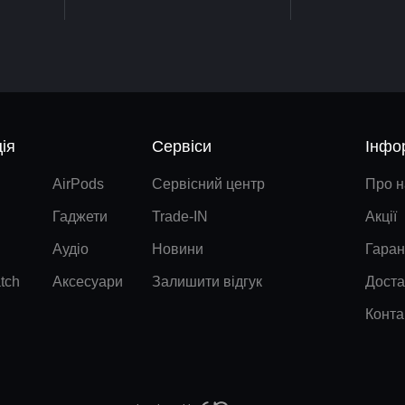
ія
Сервіси
Інфо
AirPods
Сервісний центр
Про н
Гаджети
Trade-IN
Акції
Аудіо
Новини
Гаран
tch
Аксесуари
Залишити відгук
Доста
Конта