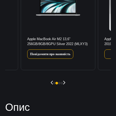
Apple MacBook Air M2 13,6″
Apple 
256GB/8GB/8GPU Silver 2022 (MLXY3)
2019 Si
Повідомити про наявність
Опис