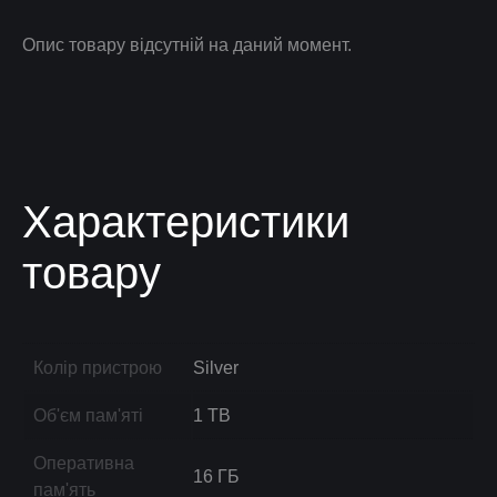
Опис товару відсутній на даний момент.
Характеристики
товару
Колір пристрою
Silver
Об'єм пам'яті
1 TB
Оперативна
16 ГБ
пам'ять