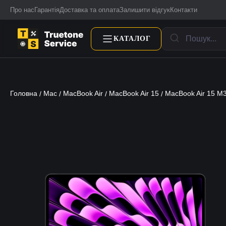
Про нас
Гарантія
Доставка та оплата
Залишити відгук
Контакти
КАТАЛОГ
Головна
Mac
MacBook Air
MacBook Air 15
MacBook Air 15 M
/
/
/
/