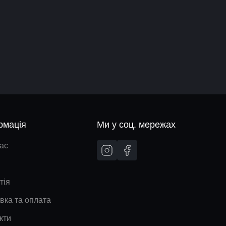
рмація
Ми у соц. мережах
ас
тія
вка та оплата
кти