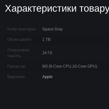
Характеристики товар
Колір пристрою
Space Gray
Об'єм пам'яті
1 TB
Оперативна
24 Гб
пам'ять
Процесор
M3 (8-Core CPU,10-Core GPU)
Виробник
Apple