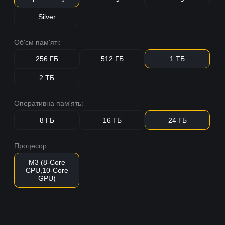
Silver
Об'єм пам'яті:
256 ГБ
512 ГБ
1 ТБ
2 ТБ
Оперативна пам'ять:
8 ГБ
16 ГБ
24 ГБ
Процесор:
M3 (8-Core
CPU,10-Core
GPU)