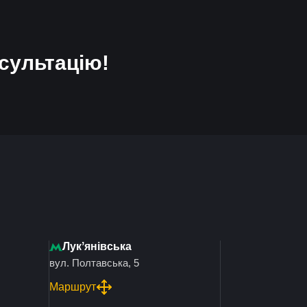
сультацію!
Лукʼянівська
вул. Полтавська, 5
Маршрут