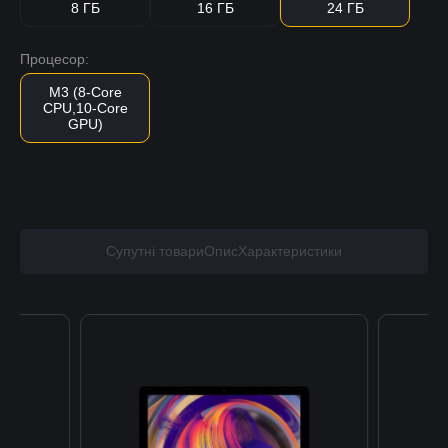
8 ГБ
16 ГБ
24 ГБ
Процесор:
M3 (8-Core
CPU,10-Core
GPU)
Супутні товари
Опис
Характеристики