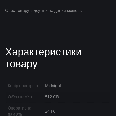
Опис товару відсутній на даний момент.
Характеристики
товару
Колір пристрою
Midnight
Об'єм пам'яті
512 GB
Оперативна
24 Гб
пам'ять