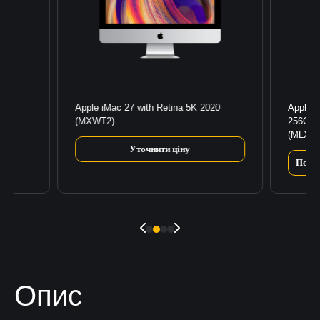
Apple iMac 27 with Retina 5K 2020
Apple 
(MXWT2)
256GB/
(MLXW
Уточнити ціну
Повід
Опис