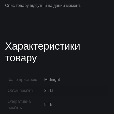
Опис товару відсутній на даний момент.
Характеристики
товару
Колір пристрою
Midnight
Об'єм пам'яті
2 TB
Оперативна
8 ГБ
пам'ять