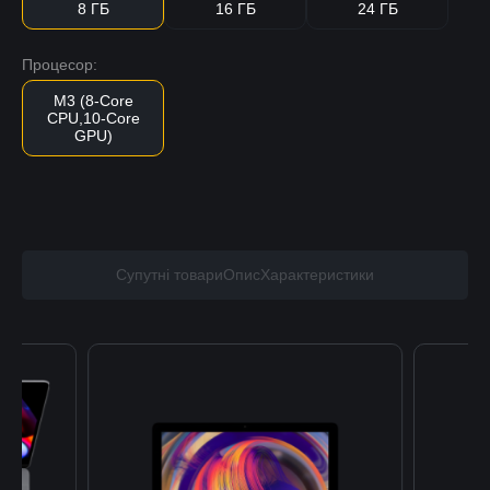
8 ГБ
16 ГБ
24 ГБ
Процесор:
M3 (8-Core
CPU,10-Core
GPU)
Супутні товари
Опис
Характеристики