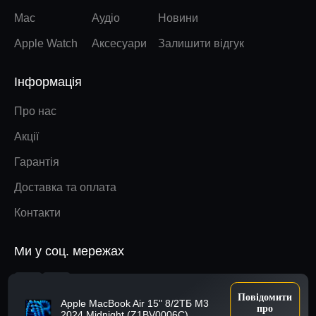
Mac
Аудіо
Новини
Apple Watch
Аксесуари
Залишити відгук
Інформація
Про нас
Акції
Гарантія
Доставка та оплата
Контакти
Ми у соц. мережах
Наверх
Повідомити
Apple MacBook Air 15" 8/2ТБ M3
про
2024 Midnight (Z1BV0006C)