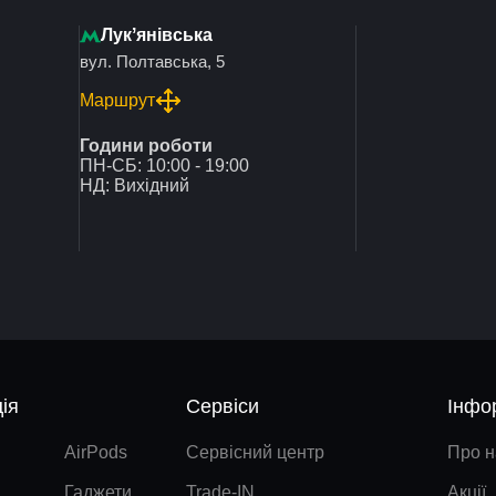
Лукʼянівська
вул. Полтавська, 5
Маршрут
Години роботи
ПН-СБ: 10:00 - 19:00
НД: Вихідний
ія
Сервіси
Інфо
AirPods
Сервісний центр
Про н
Гаджети
Trade-IN
Акції