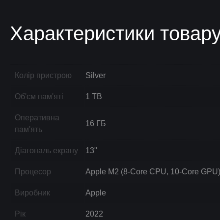
Характеристики товар
Колір пристрою
Silver
Об'єм пам'яті
1 TB
Оперативна
16 ГБ
пам'ять
Діагональ екрану
13"
Процесор
Apple M2 (8-Core CPU, 10-Core GPU
Виробник
Apple
Рік
2022