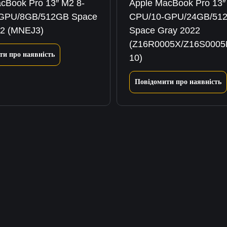
cBook Pro 13″ M2 8-
Apple MacBook Pro 13″
GPU/8GB/512GB Space
CPU/10-GPU/24GB/51
22 (MNEJ3)
Space Gray 2022
(Z16R0005X/Z16S000
ти про наявність
10)
Повідомити про наявність