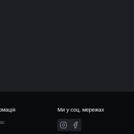
рмація
Ми у соц. мережах
ас