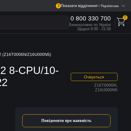
3
Показати відділення
Українська
0 800 330 700
0
Безкоштовно по Україні
Щодня 9:00 - 21:00
22 (Z16T0006N/Z16U000N5)
M2 8-CPU/10-
Очікується
22
Z16T0006N,
Z16U000N5
Повідомити про наявність