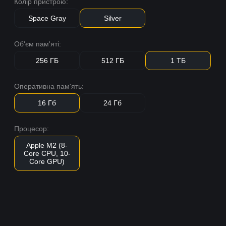
Колір пристрою:
Space Gray
Silver
Об'єм пам'яті:
256 ГБ
512 ГБ
1 ТБ
Оперативна пам'ять:
16 Гб
24 Гб
Процесор:
Apple M2 (8-
Core CPU, 10-
Core GPU)