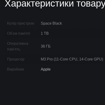
Характеристики товар
Колір пристрою
Space Black
Об'єм пам'яті
1 TB
Оперативна
36 ГБ
пам'ять
Процесор
M3 Pro (11-Core CPU, 14-Core GPU)
Виробник
Apple