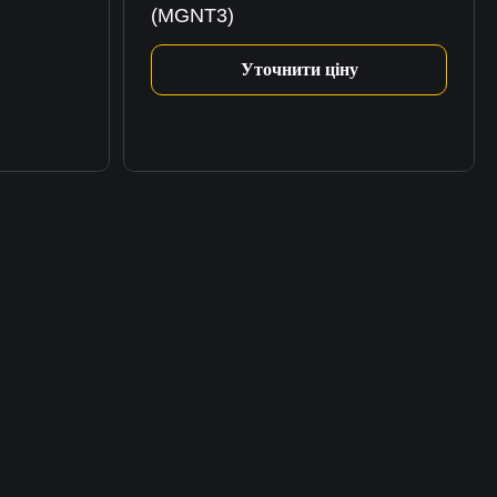
(MGNT3)
Уточнити ціну