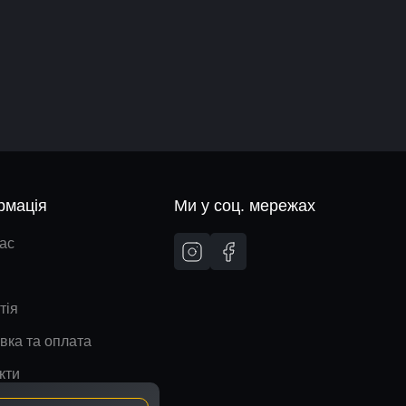
рмація
Ми у соц. мережах
ас
тія
вка та оплата
кти