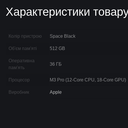
Характеристики товар
Колір пристрою
Space Black
Об'єм пам'яті
512 GB
Оперативна
36 ГБ
пам'ять
Процесор
M3 Pro (12-Core CPU, 18-Core GPU)
Виробник
Apple