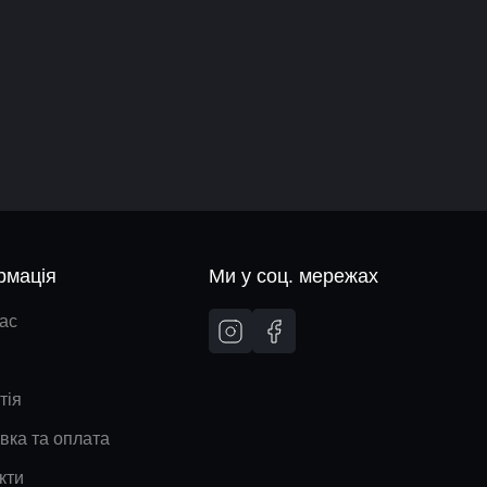
рмація
Ми у соц. мережах
ас
тія
вка та оплата
кти