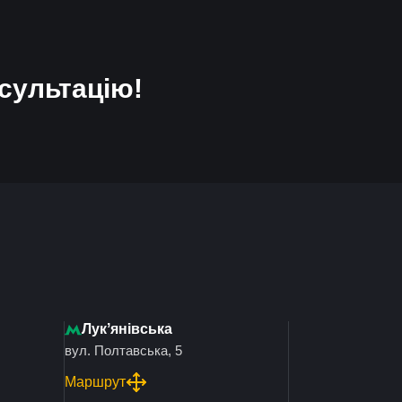
сультацію!
Лукʼянівська
вул. Полтавська, 5
Маршрут