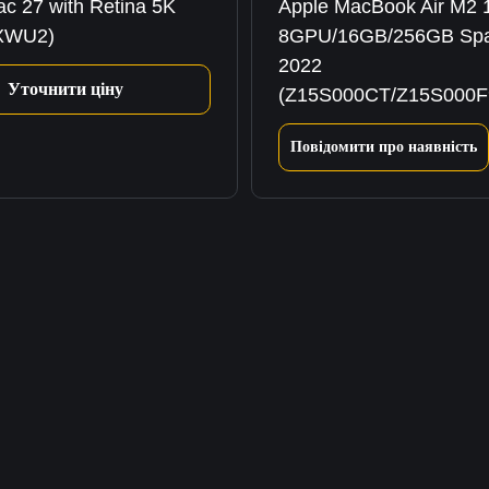
ac 27 with Retina 5K
Apple MacBook Air M2 1
XWU2)
8GPU/16GB/256GB Spa
2022
Уточнити ціну
(Z15S000CT/Z15S000F
Повідомити про наявність