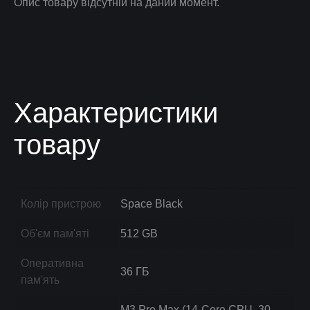
Опис товару відсутній на даний момент.
Характеристики
товару
Колір пристрою
Space Black
Об'єм пам'яті
512 GB
Оперативна
36 ГБ
пам'ять
M3 Pro Max (14-Core CPU, 30-