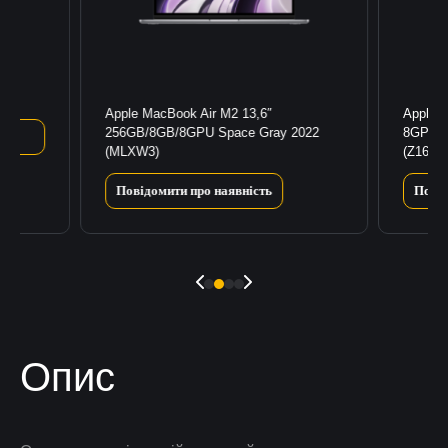
3)
Apple MacBook Air M2 13,6″
Apple 
256GB/8GB/8GPU Space Gray 2022
8GPU/1
(MLXW3)
(Z1600
Повідомити про наявність
Повід
Опис