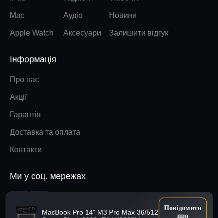
Mac
Аудіо
Новини
Apple Watch
Аксесуари
Залишити відгук
Інформація
Про нас
Акції
Гарантія
Доставка та оплата
Контакти
Ми у соц. мережах
Наверх
Повідомити
MacBook Pro 14" M3 Pro Max 36/512
про