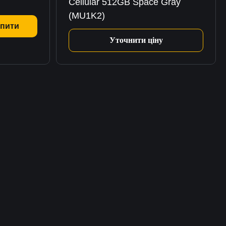
Cellular 512GB Space Gray
(MU1K2)
пити
Уточнити ціну