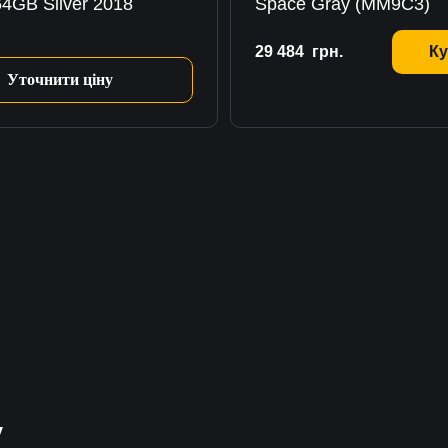
 64GB Silver 2018
Space Gray (MM9C3)
29 484
грн.
Ку
Уточнити ціну
у