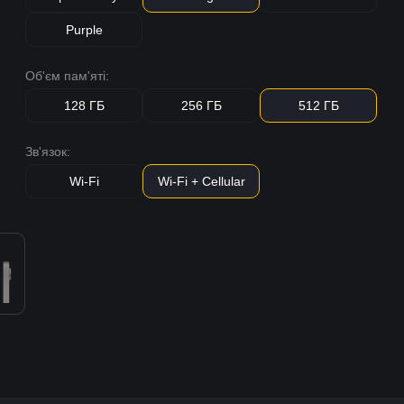
Purple
Об'єм пам'яті:
128 ГБ
256 ГБ
512 ГБ
Зв'язок:
Wi-Fi
Wi-Fi + Cellular