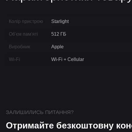
Колір пристрою
Starlight
Об'єм пам'яті
512 ГБ
Виробник
Apple
Wi-Fi
Wi-Fi + Cellular
ЗАЛИШИЛИСЬ ПИТАННЯ?
Отримайте безкоштовну кон