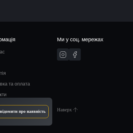
рмація
Ми у соц. мережах
ас
тія
вка та оплата
кти
Наверх
відомити про наявність