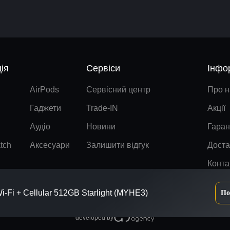
ія
Сервіси
Інфо
AirPods
Сервісний центр
Про н
Гаджети
Trade-IN
Акції
Аудіо
Новини
Гаран
tch
Аксесуари
Залишити відгук
Доста
Конта
Wi-Fi + Cellular 512GB Starlight (MYHE3)
По
developed by