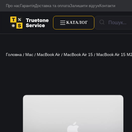
Про нас
Гарантія
Доставка та оплата
Залишити відгук
Контакти
КАТАЛОГ
Головна
Mac
MacBook Air
MacBook Air 15
MacBook Air 15 M
/
/
/
/