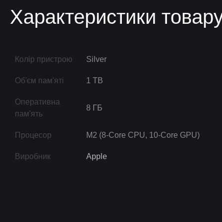
Характеристики товар
Колір пристрою
Silver
Об'єм пам'яті
1 TB
Оперативна
8 ГБ
пам'ять
Процесор
M2 (8-Core CPU, 10-Core GPU)
Виробник
Apple