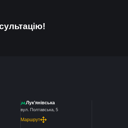
сультацію!
Лукʼянівська
вул. Полтавська, 5
Маршрут