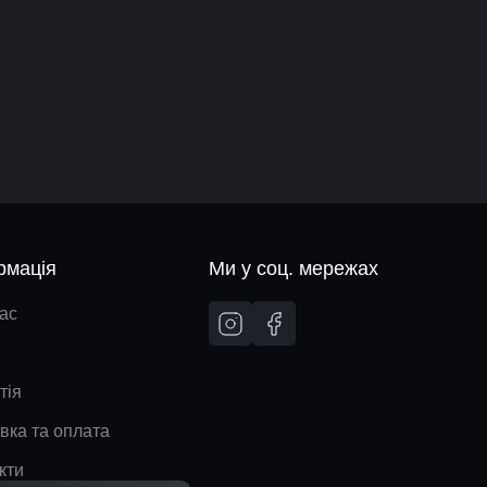
рмація
Ми у соц. мережах
ас
тія
вка та оплата
кти