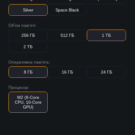
Silver
Space Black
Об'єм пам'яті:
256 ГБ
512 ГБ
1 ТБ
2 ТБ
Оперативна пам'ять:
8 ГБ
16 ГБ
24 ГБ
Процесор:
M2 (8-Core
CPU, 10-Core
GPU)