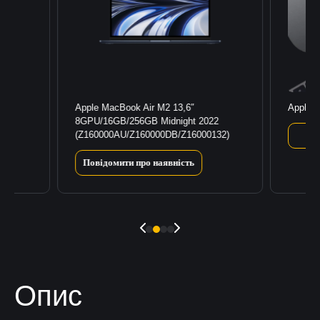
Apple MacBook Air M2 13,6″
Apple 
22
8GPU/16GB/256GB Midnight 2022
(Z160000AU/Z160000DB/Z16000132)
Повідомити про наявність
Опис