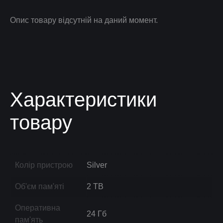
Опис товару відсутній на даний момент.
Характеристики
товару
Колір пристрою
Silver
Об'єм пам'яті
2 TB
Оперативна
24 Гб
пам'ять