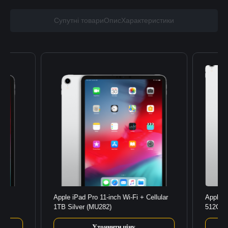
Супутні товари
Опис
Характеристики
GB
Apple iPad Pro 11-inch Wi-Fi + Cellular
Apple i
1TB Silver (MU282)
512GB 
Уточнити ціну