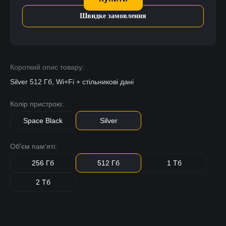
Швидке замовлення
Короткий опис товару:
Silver 512 Гб, Wi+Fi + стільникові дані
Колір пристрою:
Space Black
Silver
Об'єм пам'яті:
256 Гб
512 Гб
1 Тб
2 Тб