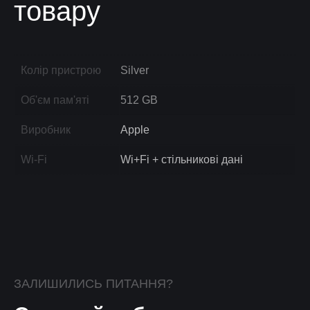
товару
Колір пристрою
Silver
Об'єм пам'яті
512 GB
Виробник
Apple
Wi-Fi
Wi+Fi + стільникові дані
ЗАЛИШИЛИСЬ ПИТАННЯ?