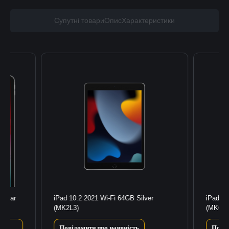
Супутні товари
Опис
Характеристики
llular
iPad 10.2 2021 Wi-Fi 64GB Silver
iPad 10
(MK2L3)
(MK673
Повідомити про наявність
Повід