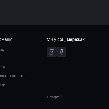
рмація
Ми у соц. мережах
ас
тія
вка та оплата
кти
Наверх