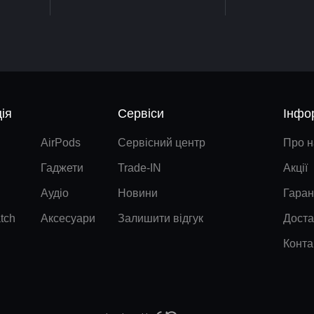
ія
Сервіси
Інфо
AirPods
Сервісний центр
Про н
Гаджети
Trade-IN
Акції
Аудіо
Новини
Гаран
tch
Аксесуари
Залишити відгук
Доста
Конта