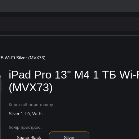
ТБ Wi-Fi Silver (MVX73)
iPad Pro 13" M4 1 ТБ Wi-F
(MVX73)
Короткий опис товару:
Silver 1 Тб, Wi-Fi
Колір пристрою:
Space Black
Silver