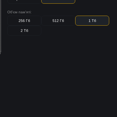
Об'єм пам'яті:
256 Гб
512 Гб
1 Тб
2 Тб