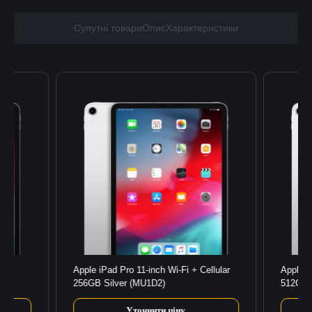
Супутні товари
Опис
Характеристики
GB
Apple iPad Pro 11-inch Wi-Fi + Cellular
Apple i
256GB Silver (MU1D2)
512GB 
Уточнити ціну