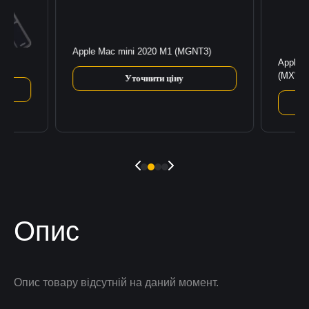
Apple Mac mini 2020 M1 (MGNT3)
3)
Apple i
(MXWU
Уточнити ціну
Опис
Опис товару відсутній на даний момент.