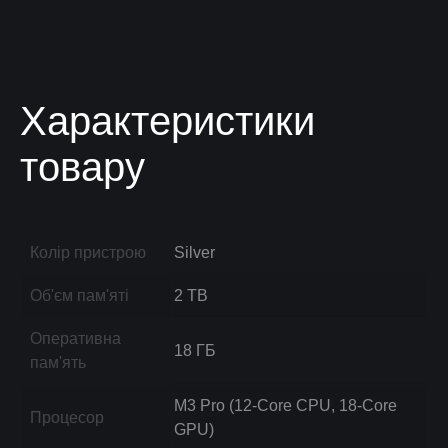
Характеристики
товару
Колір пристрою
Silver
Об'єм пам'яті
2 TB
Оперативна
18 ГБ
пам'ять
M3 Pro (12-Core CPU, 18-Core
Процесор
GPU)