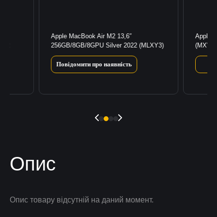
Apple MacBook Air M2 13,6″
Apple i
022
256GB/8GB/8GPU Silver 2022 (MLXY3)
(MXWU
Повідомити про наявність
Опис
Опис товару відсутній на даний момент.