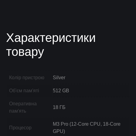
Характеристики
товару
Колір пристрою
Silver
Об'єм пам'яті
512 GB
Оперативна
18 ГБ
пам'ять
M3 Pro (12-Core CPU, 18-Core
Процесор
GPU)