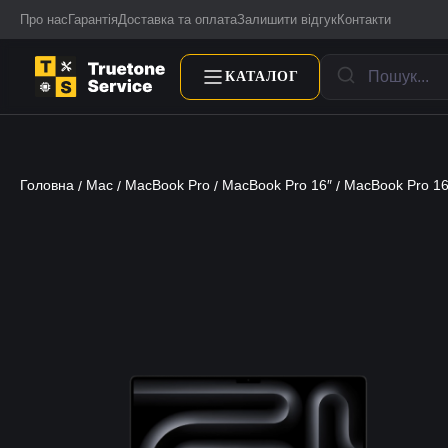
Про нас
Гарантія
Доставка та оплата
Залишити відгук
Контакти
КАТАЛОГ
Головна
Mac
MacBook Pro
MacBook Pro 16″
MacBook Pro 1
/
/
/
/