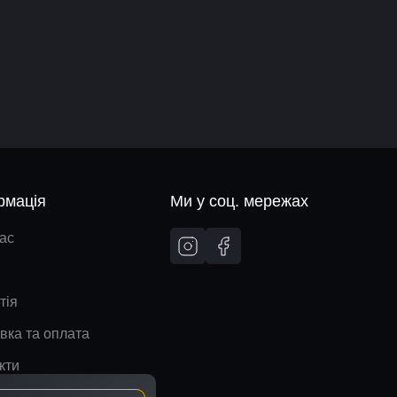
рмація
Ми у соц. мережах
ас
тія
вка та оплата
кти